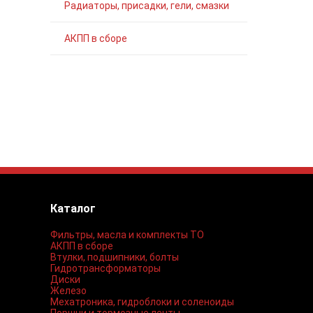
Радиаторы, присадки, гели, смазки
АКПП в сборе
Каталог
Фильтры, масла и комплекты ТО
АКПП в сборе
Втулки, подшипники, болты
Гидротрансформаторы
Диски
Железо
Мехатроника, гидроблоки и соленоиды