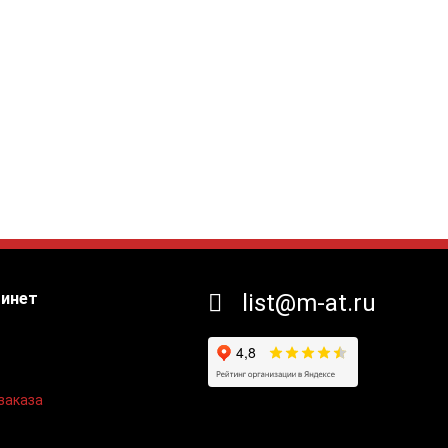
бинет
list@m-at.ru
заказа