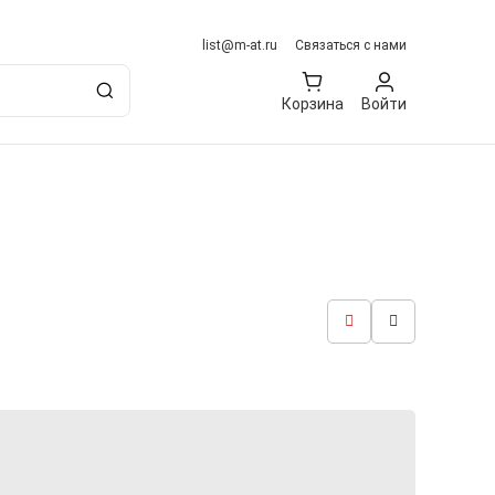
list@m-at.ru
Связаться с нами
Корзина
Войти