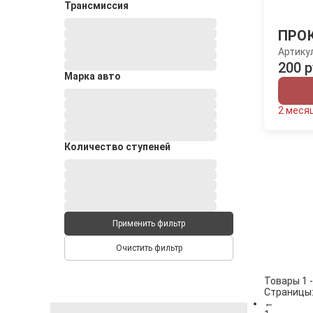
Трансмиссия
ПРО
Артику
200 р
Марка авто
2 меся
Количество ступеней
Применить фильтр
Очистить фильтр
Товары 1 -
Страницы
←