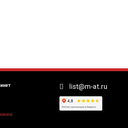
бинет
list@m-at.ru
заказа