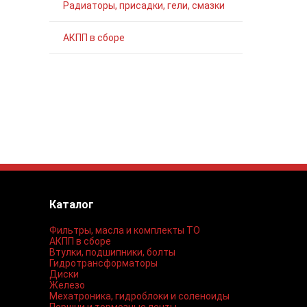
Радиаторы, присадки, гели, смазки
АКПП в сборе
Каталог
Фильтры, масла и комплекты ТО
АКПП в сборе
Втулки, подшипники, болты
Гидротрансформаторы
Диски
Железо
Мехатроника, гидроблоки и соленоиды