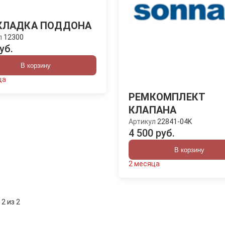
КЛАДКА ПОДДОНА
л
12300
уб.
В корзину
ца
РЕМКОМПЛЕКТ
КЛАПАНА
Артикул
22841-04K
4 500 руб.
В корзину
2 месяца
 2 из 2
: