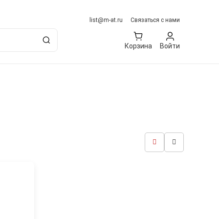
list@m-at.ru
Связаться с нами
Корзина
Войти