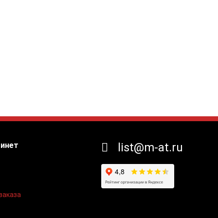
бинет
list@m-at.ru
заказа