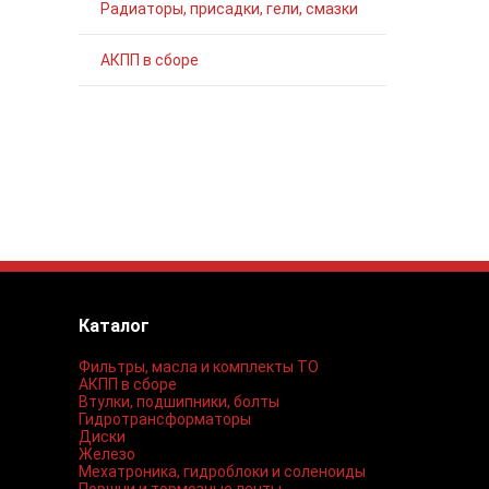
Радиаторы, присадки, гели, смазки
АКПП в сборе
Каталог
Фильтры, масла и комплекты ТО
АКПП в сборе
Втулки, подшипники, болты
Гидротрансформаторы
Диски
Железо
Мехатроника, гидроблоки и соленоиды