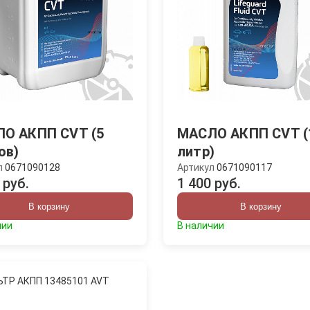
О АКПП CVT (5
МАСЛО АКПП CVT (
ов)
литр)
л
0671090128
Артикул
0671090117
 руб.
1 400 руб.
В корзину
В корзину
чии
В наличии