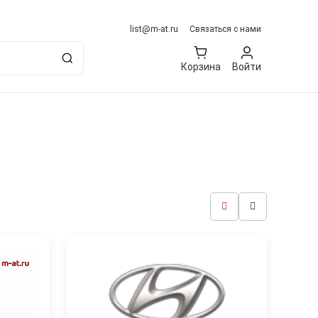
list@m-at.ru
Связаться с нами
Корзина
Войти