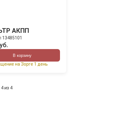
ЬТР АКПП
л
13485101
уб.
В корзину
щение на Зорге 1 день
 4 из 4
: