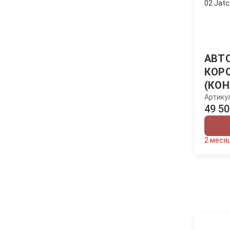
АВТ
КОР
(КОН
Артику
49 50
2 меся