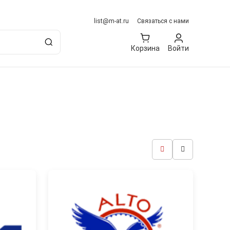
list@m-at.ru
Связаться с нами
Корзина
Войти