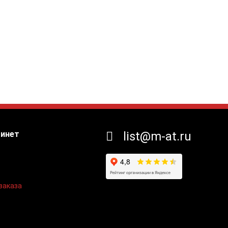
бинет
list@m-at.ru
заказа