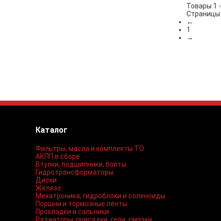
Товары 1 -
Страницы
←
1
→
Каталог
Фильтры, масла и комплекты ТО
АКПП в сборе
Втулки, подшипники, болты
Гидротрансформаторы
Диски
Железо
Мехатроника, гидроблоки и соленоиды
Поршни и тормозные ленты
Прокладки и сальники
Радиаторы, присадки, гели, смазки