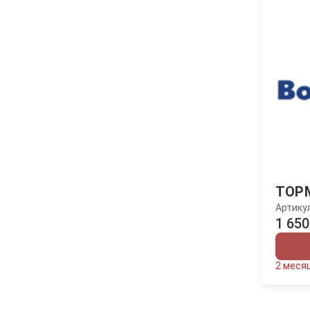
ТОР
Артику
1 650
2 меся