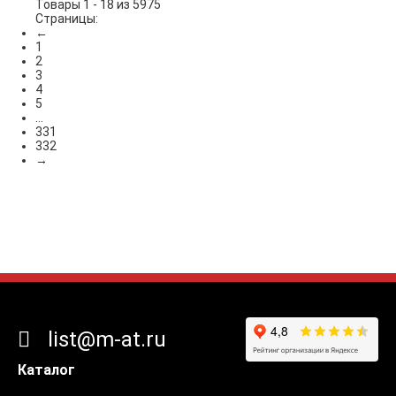
Товары 1 - 18 из 5975
Страницы:
←
1
2
3
4
5
...
331
332
→
list@m-at.ru
Каталог