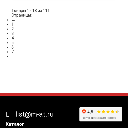
Товары 1 - 18 из 111
Страницы:
←
1
2
3
4
5
6
7
→
list@m-at.ru
Каталог