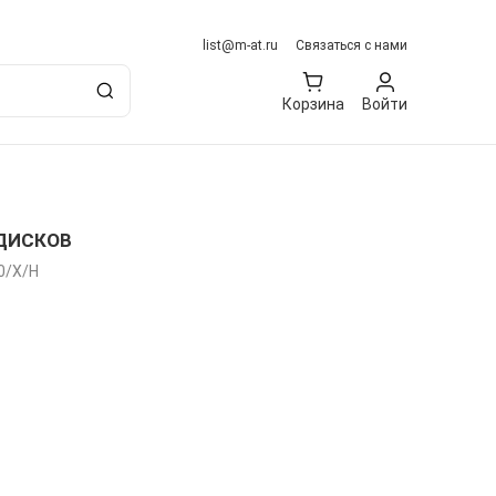
list@m-at.ru
Связаться с нами
Корзина
Войти
ДИСКОВ
0/X/H