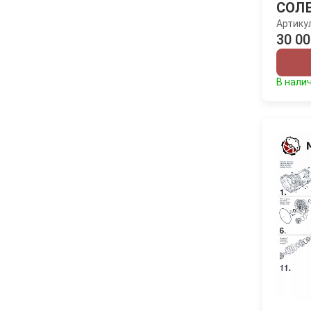
СОЛ
Артику
30 00
В нали