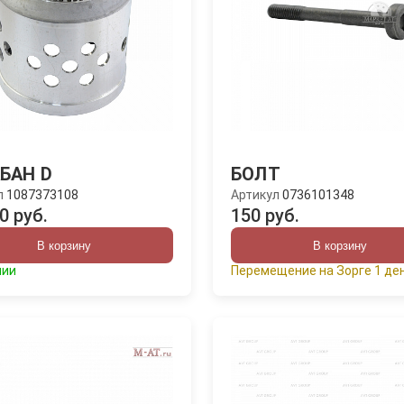
БАН D
БОЛТ
л
1087373108
Артикул
0736101348
0 руб.
150 руб.
В корзину
В корзину
чии
Перемещение на Зорге 1 де