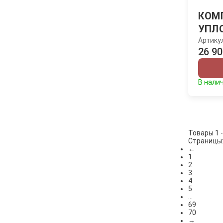
КОМ
УПЛ
Артику
26 90
В нали
Товары 1 -
Страницы
←
1
2
3
4
5
...
69
70
→