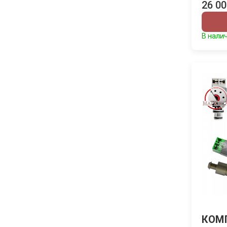
26 00
В нали
КОМ