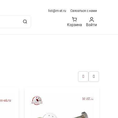
list@m-at.ru
Связаться с нами
Корзина
Войти