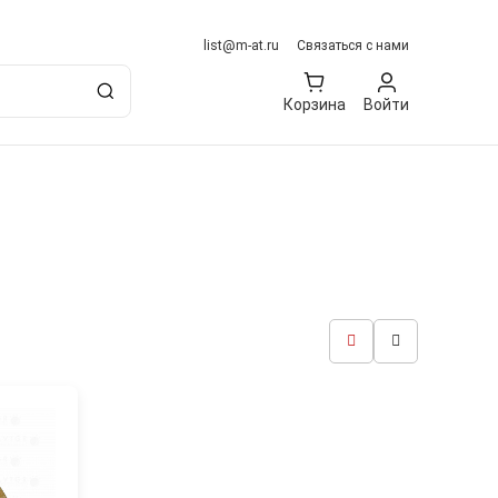
list@m-at.ru
Связаться с нами
Корзина
Войти