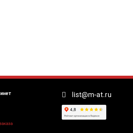
бинет
list@m-at.ru
заказа