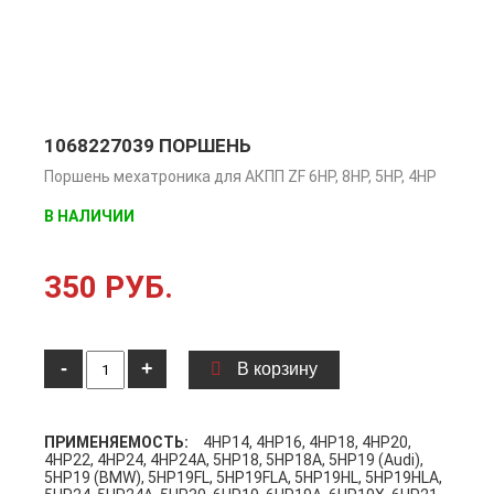
1068227039 ПОРШЕНЬ
Поршень мехатроника для АКПП ZF 6HP, 8HP, 5HP, 4HP
В НАЛИЧИИ
350 РУБ.
-
+
В корзину
ПРИМЕНЯЕМОСТЬ:
4HP14, 4HP16, 4HP18, 4HP20,
4HP22, 4HP24, 4HP24A, 5HP18, 5HP18A, 5HP19 (Audi),
5HP19 (BMW), 5HP19FL, 5HP19FLA, 5HP19HL, 5HP19HLA,