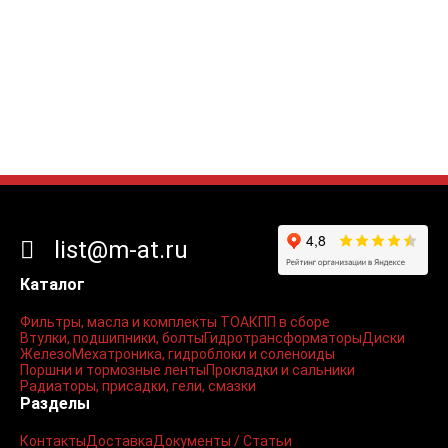
list@m-at.ru
Каталог
Фильтры, масла и комплекты ТО
АКПП в сборе
Втулки, подшипники, болты
Гидротрансформаторы
Диски
Железо
Мехатроника, гидроблоки и соленоиды
Поршни и тормозные ленты
Прокладки и сальники
Радиаторы, присадки, гели, смазки
Разделы
Контакты
Доставка
Документы / Статьи