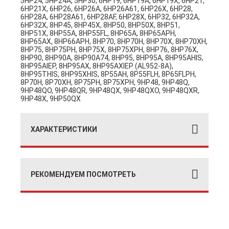
5HP24, 5HP24A, 5HP30, 6HP19, 6HP19A, 6HP19X, 6HP21,
6HP21X, 6HP26, 6HP26A, 6HP26A61, 6HP26X, 6HP28,
6HP28A, 6HP28A61, 6HP28AF, 6HP28X, 6HP32, 6HP32A,
6HP32X, 8HP45, 8HP45X, 8HP50, 8HP50X, 8HP51,
8HP51X, 8HP55A, 8HP55FL, 8HP65A, 8HP65APH,
8HP65AX, 8HP66APH, 8HP70, 8HP70H, 8HP70X, 8HP70XH,
8HP75, 8HP75PH, 8HP75X, 8HP75XPH, 8HP76, 8HP76X,
8HP90, 8HP90A, 8HP90A74, 8HP95, 8HP95A, 8HP95AHIS,
8HP95AIEP, 8HP95AX, 8HP95AXIEP (AL952-8A),
8HP95THIS, 8HP95XHIS, 8P55AH, 8P55FLH, 8P65FLPH,
8P70H, 8P70XH, 8P75PH, 8P75XPH, 9HP48, 9HP48Q,
9HP48QO, 9HP48QR, 9HP48QX, 9HP48QXO, 9HP48QXR,
9HP48X, 9HP50QX
ХАРАКТЕРИСТИКИ
РЕКОМЕНДУЕМ ПОСМОТРЕТЬ