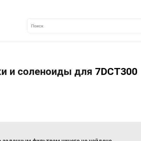
ки и соленоиды для
7DCT300
 заданным фильтрам ничего не найдено