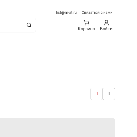
list@m-at.ru
Связаться с нами
Корзина
Войти