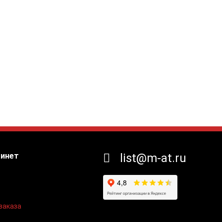
бинет
list@m-at.ru
заказа