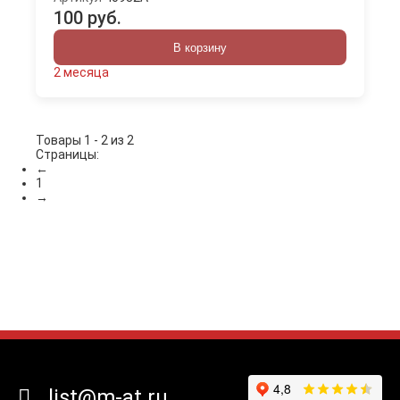
100 руб.
В корзину
2 месяца
Товары 1 - 2 из 2
Страницы:
←
1
→
list@m-at.ru