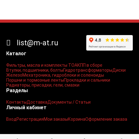
list@m-at.ru
Каталог
Фильтры, масла и комплекты ТО
АКПП в сборе
Втулки, подшипники, болты
Гидротрансформаторы
Диски
Железо
Мехатроника, гидроблоки и соленоиды
Поршни и тормозные ленты
Прокладки и сальники
Радиаторы, присадки, гели, смазки
Разделы
Контакты
Доставка
Документы / Статьи
Личный кабинет
Вход
Регистрация
Мои заказы
Корзина
Оформление заказа