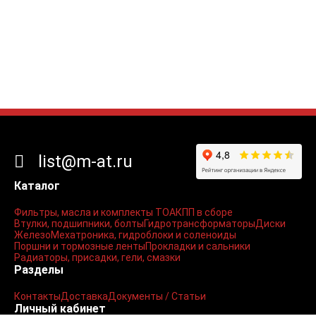
list@m-at.ru
Каталог
Фильтры, масла и комплекты ТО
АКПП в сборе
Втулки, подшипники, болты
Гидротрансформаторы
Диски
Железо
Мехатроника, гидроблоки и соленоиды
Поршни и тормозные ленты
Прокладки и сальники
Радиаторы, присадки, гели, смазки
Разделы
Контакты
Доставка
Документы / Статьи
Личный кабинет