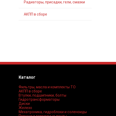
Радиаторы, присадки, гели, смазки
АКПП в сборе
Каталог
Фильтры, масла и комплекты ТО
АКПП в сборе
Втулки, подшипники, болты
Гидротрансформаторы
Диски
Железо
Мехатроника, гидроблоки и соленоиды