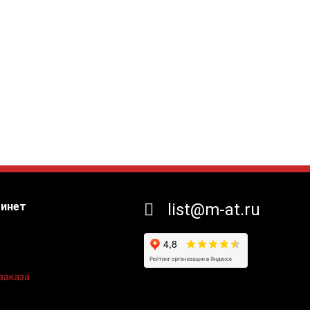
бинет
list@m-at.ru
заказа