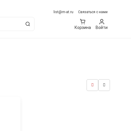
list@m-at.ru
Связаться с нами
Корзина
Войти