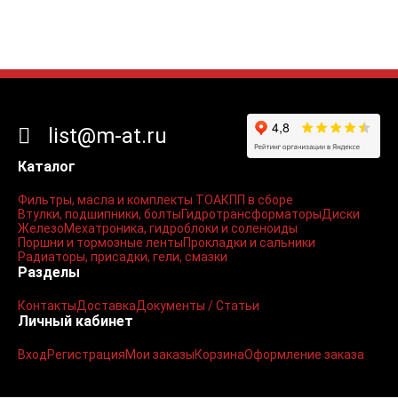
list@m-at.ru
Каталог
Фильтры, масла и комплекты ТО
АКПП в сборе
Втулки, подшипники, болты
Гидротрансформаторы
Диски
Железо
Мехатроника, гидроблоки и соленоиды
Поршни и тормозные ленты
Прокладки и сальники
Радиаторы, присадки, гели, смазки
Разделы
Контакты
Доставка
Документы / Статьи
Личный кабинет
Вход
Регистрация
Мои заказы
Корзина
Оформление заказа