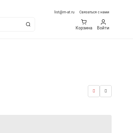
list@m-at.ru
Связаться с нами
Корзина
Войти