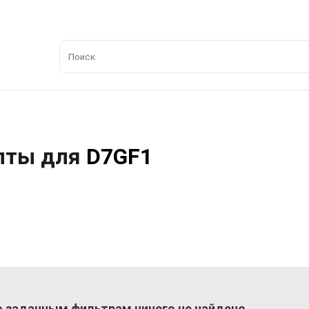
олты для
D7GF1
 заданным фильтрам ничего не найдено