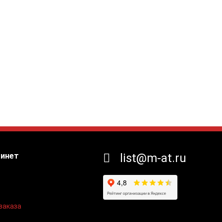
бинет
list@m-at.ru
заказа