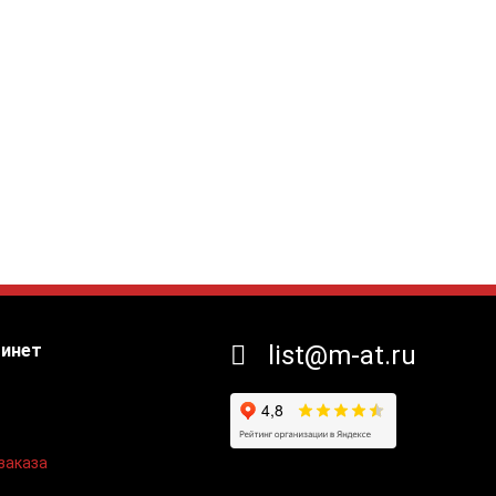
бинет
list@m-at.ru
заказа