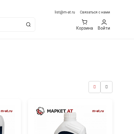
list@m-at.ru
Связаться с нами
Корзина
Войти