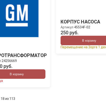
КОРПУС НАСОСА
Артикул
45534F-02
250 руб.
В корзину
Перемещение на Зорге 1 де
РОТРАНСФОРМАТОР
л
24256669
0 руб.
В корзину
ца
 18 из 113
: