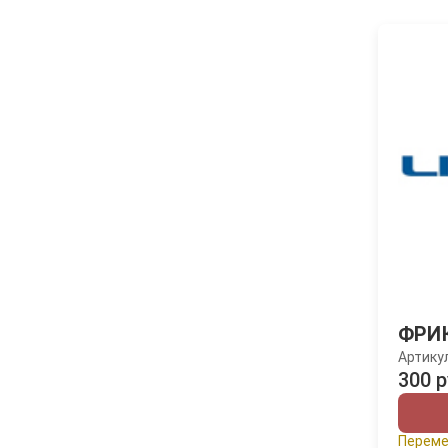
ФРИ
Артику
300 р
Переме