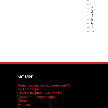
←
1
2
3
4
5
6
7
→
Каталог
Фильтры, масла и комплекты ТО
АКПП в сборе
Втулки, подшипники, болты
Гидротрансформаторы
Диски
Железо