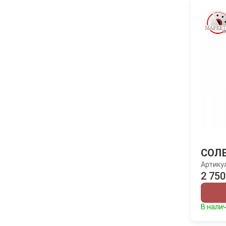
СОЛ
Артику
2 750
В нали