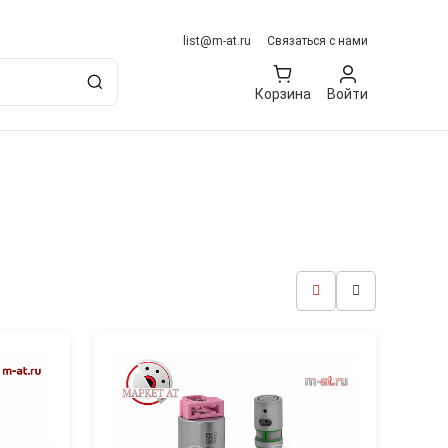
list@m-at.ru
Связаться с нами
Корзина
Войти