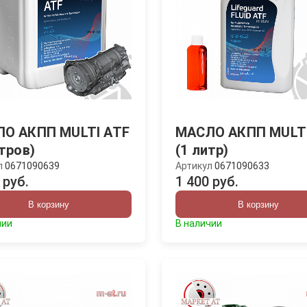
О АКПП MULTI ATF
МАСЛО АКПП MULTI
итров)
(1 литр)
л
0671090639
Артикул
0671090633
 руб.
1 400 руб.
В корзину
В корзину
чии
В наличии