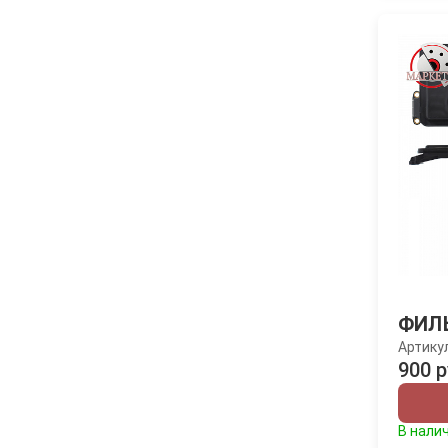
ФИЛ
Артику
900 р
В нали