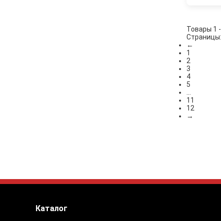
Товары 1 -
Страницы
←
1
2
3
4
5
...
11
12
→
Каталог