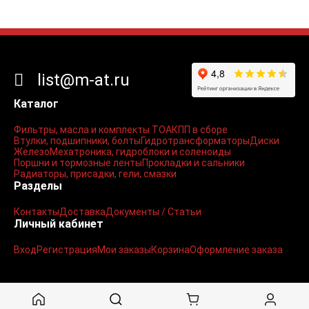
list@m-at.ru
Каталог
Фильтры, масла и комплекты ТО
АКПП в сборе
Втулки, подшипники, болты
Гидротрансформаторы
Диски
Железо
Мехатроника, гидроблоки и соленоиды
Поршни и тормозные ленты
Прокладки и сальники
Радиаторы, присадки, гели, смазки
Разделы
Контакты
Доставка
Документы / Статьи
Личный кабинет
Вход
Регистрация
Мои заказы
Корзина
Оформление заказа