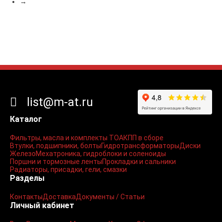
→
list@m-at.ru
Каталог
Фильтры, масла и комплекты ТО
АКПП в сборе
Втулки, подшипники, болты
Гидротрансформаторы
Диски
Железо
Мехатроника, гидроблоки и соленоиды
Поршни и тормозные ленты
Прокладки и сальники
Радиаторы, присадки, гели, смазки
Разделы
Контакты
Доставка
Документы / Статьи
Личный кабинет