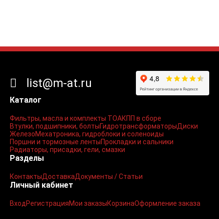
list@m-at.ru
Каталог
Фильтры, масла и комплекты ТО
АКПП в сборе
Втулки, подшипники, болты
Гидротрансформаторы
Диски
Железо
Мехатроника, гидроблоки и соленоиды
Поршни и тормозные ленты
Прокладки и сальники
Радиаторы, присадки, гели, смазки
Разделы
Контакты
Доставка
Документы / Статьи
Личный кабинет
Вход
Регистрация
Мои заказы
Корзина
Оформление заказа