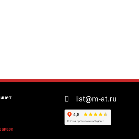
бинет
list@m-at.ru
заказа