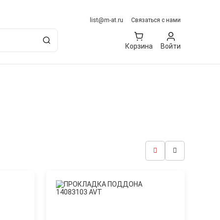
list@m-at.ru
Связаться с нами
Корзина
Войти