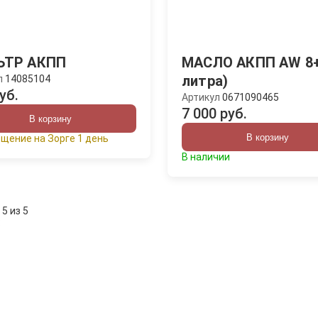
ЬТР АКПП
МАСЛО АКПП AW 8+
литра)
л
14085104
уб.
Артикул
0671090465
7 000 руб.
В корзину
В корзину
щение на Зорге 1 день
В наличии
 5 из 5
: