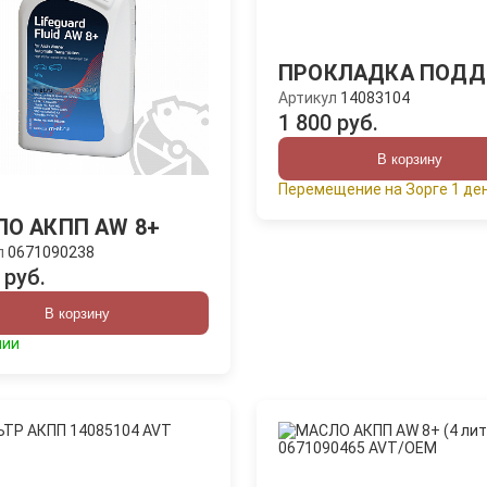
ПРОКЛАДКА ПОДД
Артикул
14083104
1 800 руб.
В корзину
Перемещение на Зорге 1 де
О АКПП AW 8+
л
0671090238
 руб.
В корзину
чии