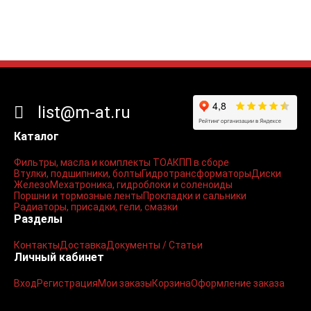
list@m-at.ru
Каталог
Фильтры, масла и комплекты ТО
АКПП в сборе
Втулки, подшипники, болты
Гидротрансформаторы
Диски
Железо
Мехатроника, гидроблоки и соленоиды
Поршни и тормозные ленты
Прокладки и сальники
Радиаторы, присадки, гели, смазки
Разделы
Контакты
Доставка
Документы / Статьи
Личный кабинет
Вход
Регистрация
Мои заказы
Корзина
Оформление заказа